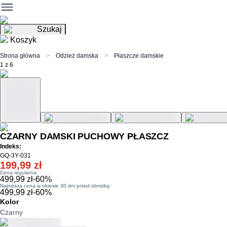
Szukaj
Koszyk
Strona główna
Odzież damska
Płaszcze damskie
1 z 6
CZARNY DAMSKI PUCHOWY PŁASZCZ
Indeks:
GQ-3Y-031
199,99 zł
Cena regularna:
499,99 zł
-
60
%
Najniższa cena w okresie 30 dni przed obniżką:
499,99 zł
-
60
%
Kolor
Czarny