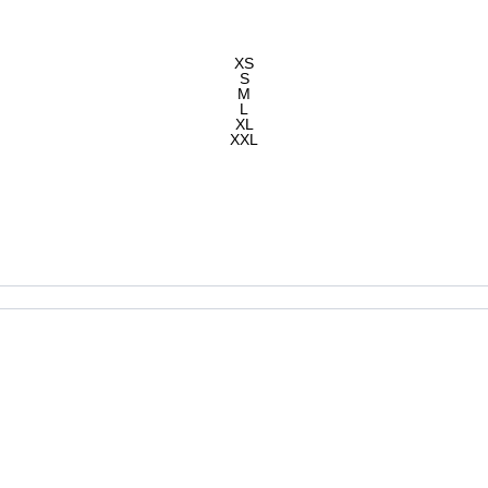
XS
S
M
L
XL
XXL