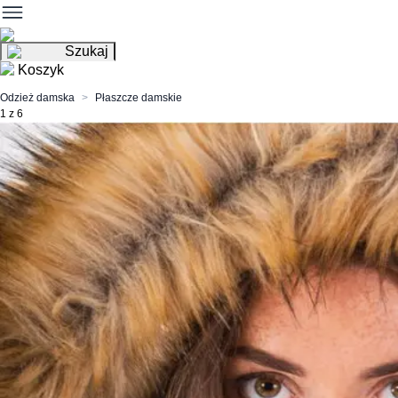
Szukaj
Koszyk
Odzież damska
Płaszcze damskie
1 z 6