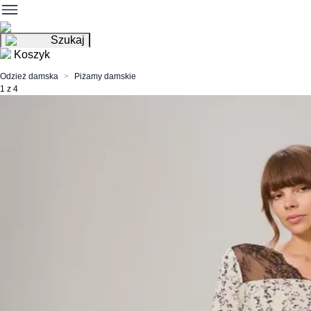
Szukaj
Koszyk
Odzież damska
Piżamy damskie
1 z 4