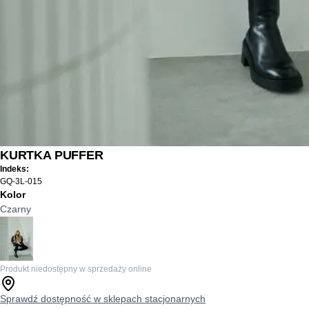
KURTKA PUFFER
Indeks:
GQ-3L-015
Kolor
Czarny
Produkt niedostępny w sprzedaży online
Sprawdź dostępność w sklepach stacjonarnych