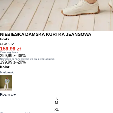
NIEBIESKA DAMSKA KURTKA JEANSOWA
Indeks:
GI-36-012
159,99 zł
Cena regularna:
259,99 zł
-
38
%
Najniższa cena w okresie 30 dni przed obniżką:
199,99 zł
-
20
%
Kolor
Niebieski
Rozmiary
S
M
L
XL