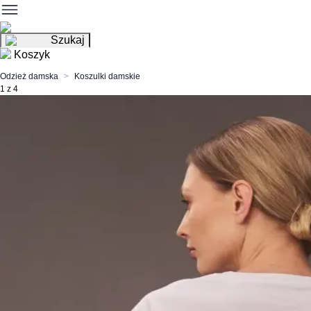
Szukaj
Koszyk
Odzież damska
Koszulki damskie
1 z 4