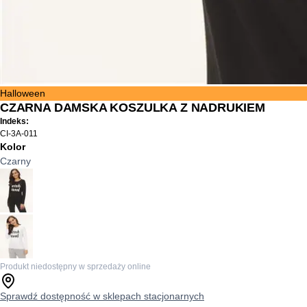
Halloween
CZARNA DAMSKA KOSZULKA Z NADRUKIEM
Indeks:
CI-3A-011
Kolor
Czarny
Produkt niedostępny w sprzedaży online
Sprawdź dostępność w sklepach stacjonarnych