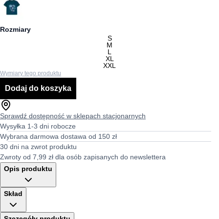
Rozmiary
S
M
L
XL
XXL
Wymiary tego produktu
Dodaj do koszyka
Sprawdź dostępność w sklepach stacjonarnych
Wysyłka 1-3 dni robocze
Wybrana darmowa dostawa od 150 zł
30 dni na zwrot produktu
Zwroty od 7,99 zł dla osób zapisanych do newslettera
Opis produktu
Skład
Szczegóły produktu