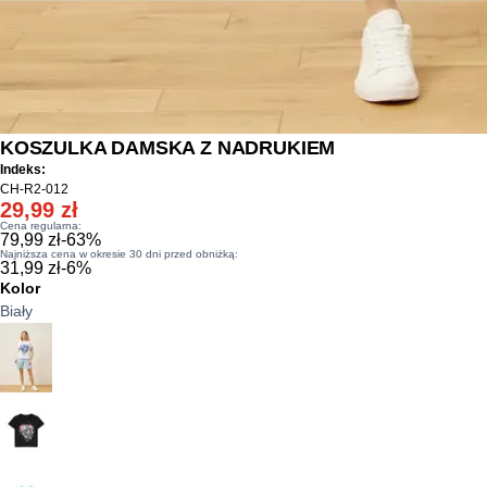
KOSZULKA DAMSKA Z NADRUKIEM
Indeks:
CH-R2-012
29,99 zł
Cena regularna:
79,99 zł
-
63
%
Najniższa cena w okresie 30 dni przed obniżką:
31,99 zł
-
6
%
Kolor
Biały