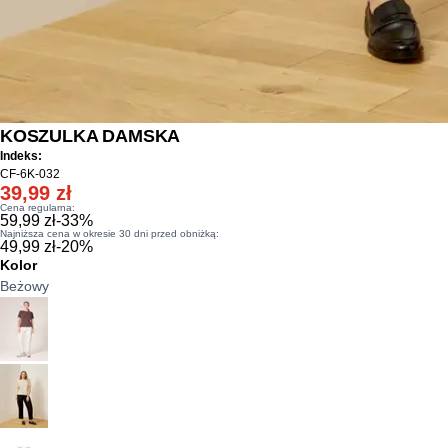
KOSZULKA DAMSKA
Indeks:
CF-6K-032
39,99 zł
Cena regularna:
59,99 zł
-
33
%
Najniższa cena w okresie 30 dni przed obniżką:
49,99 zł
-
20
%
Kolor
Beżowy