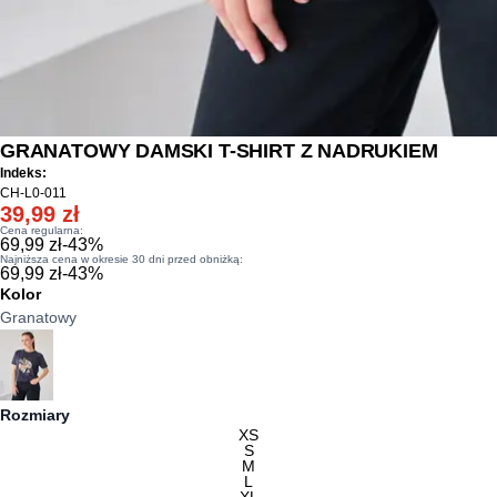
GRANATOWY DAMSKI T-SHIRT Z NADRUKIEM
Indeks:
CH-L0-011
39,99 zł
Cena regularna:
69,99 zł
-
43
%
Najniższa cena w okresie 30 dni przed obniżką:
69,99 zł
-
43
%
Kolor
Granatowy
Rozmiary
XS
S
M
L