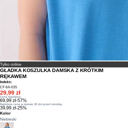
Tylko online
GŁADKA KOSZULKA DAMSKA Z KRÓTKIM
RĘKAWEM
Indeks:
CF-6A-035
29,99 zł
Cena regularna:
69,99 zł
-
57
%
Najniższa cena w okresie 30 dni przed obniżką:
39,99 zł
-
25
%
Kolor
Niebieski