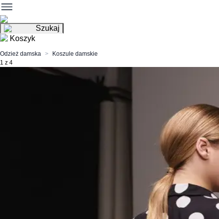
Szukaj
Koszyk
Odzież damska
Koszule damskie
1 z 4