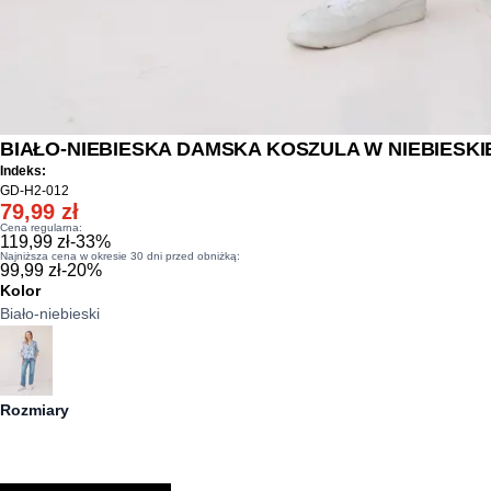
BIAŁO-NIEBIESKA DAMSKA KOSZULA W NIEBIESKI
Indeks:
GD-H2-012
79,99 zł
Cena regularna:
119,99 zł
-
33
%
Najniższa cena w okresie 30 dni przed obniżką:
99,99 zł
-
20
%
Kolor
Biało-niebieski
Rozmiary