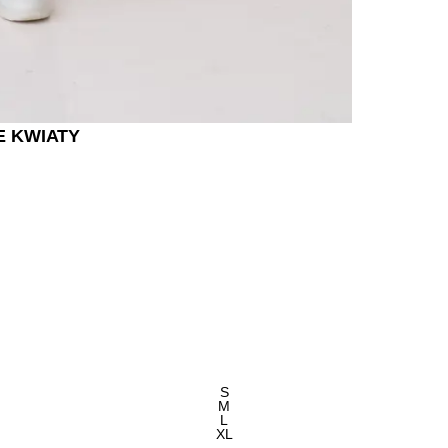
E KWIATY
S
M
L
XL