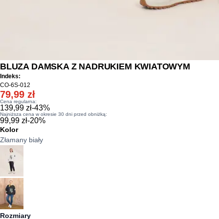
BLUZA DAMSKA Z NADRUKIEM KWIATOWYM
Indeks:
CO-6S-012
79,99 zł
Cena regularna:
139,99 zł
-
43
%
Najniższa cena w okresie 30 dni przed obniżką:
99,99 zł
-
20
%
Kolor
Złamany biały
Rozmiary