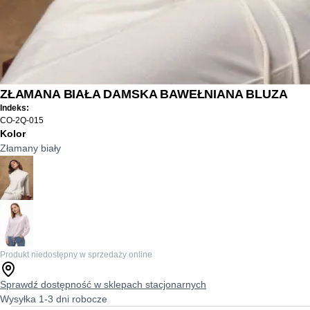
ZŁAMANA BIAŁA DAMSKA BAWEŁNIANA BLUZA
Indeks:
CO-2Q-015
Kolor
Złamany biały
Produkt niedostępny w sprzedaży online
Sprawdź dostępność w sklepach stacjonarnych
Wysyłka 1-3 dni robocze