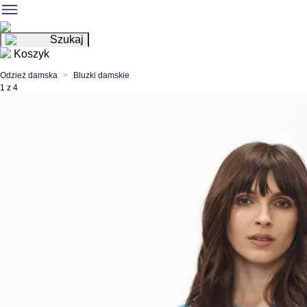
Szukaj
Koszyk
Odzież damska
Bluzki damskie
1 z 4