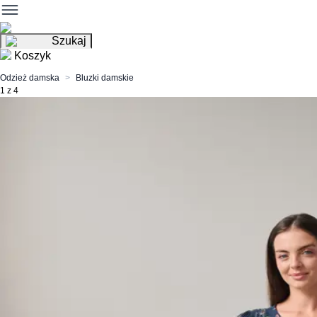
Szukaj
Koszyk
Odzież damska
Bluzki damskie
1 z 4