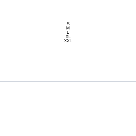
S
M
L
XL
XXL