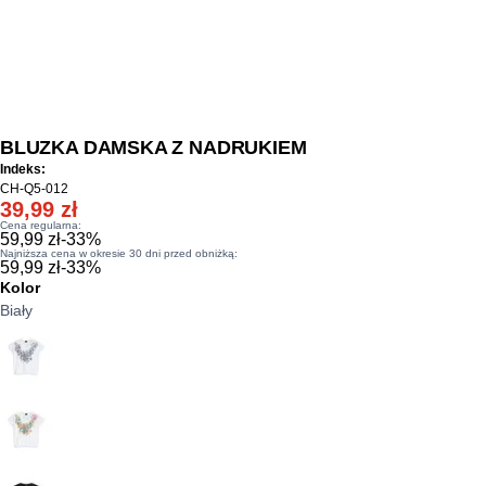
BLUZKA DAMSKA Z NADRUKIEM
Indeks:
CH-Q5-012
39,99 zł
Cena regularna:
59,99 zł
-
33
%
Najniższa cena w okresie 30 dni przed obniżką:
59,99 zł
-
33
%
Kolor
Biały