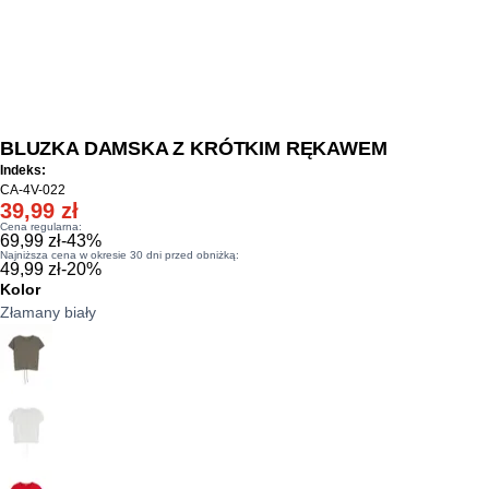
BLUZKA DAMSKA Z KRÓTKIM RĘKAWEM
Indeks:
CA-4V-022
39,99 zł
Cena regularna:
69,99 zł
-
43
%
Najniższa cena w okresie 30 dni przed obniżką:
49,99 zł
-
20
%
Kolor
Złamany biały