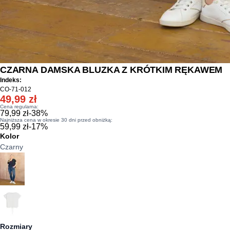
CZARNA DAMSKA BLUZKA Z KRÓTKIM RĘKAWEM
Indeks:
CO-71-012
49,99 zł
Cena regularna:
79,99 zł
-
38
%
Najniższa cena w okresie 30 dni przed obniżką:
59,99 zł
-
17
%
Kolor
Czarny
Rozmiary