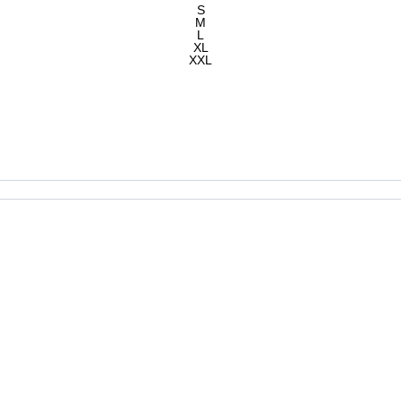
S
M
L
XL
XXL