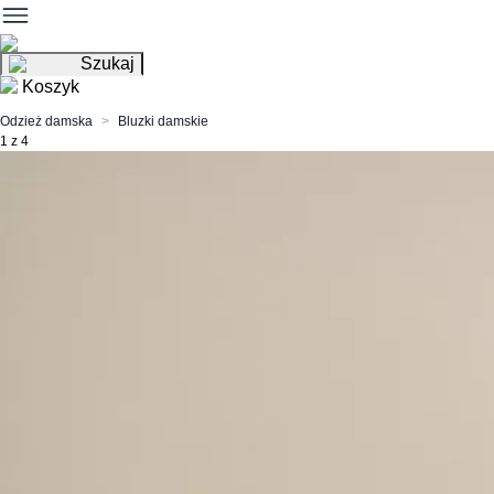
Szukaj
Koszyk
Odzież damska
Bluzki damskie
1 z 4