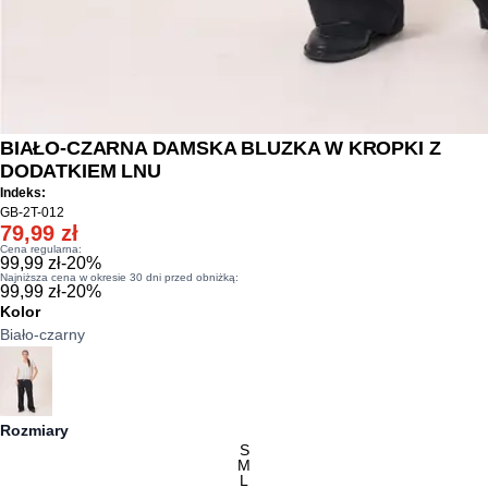
BIAŁO-CZARNA DAMSKA BLUZKA W KROPKI Z
DODATKIEM LNU
Indeks:
GB-2T-012
79,99 zł
Cena regularna:
99,99 zł
-
20
%
Najniższa cena w okresie 30 dni przed obniżką:
99,99 zł
-
20
%
Kolor
Biało-czarny
Rozmiary
S
M
L