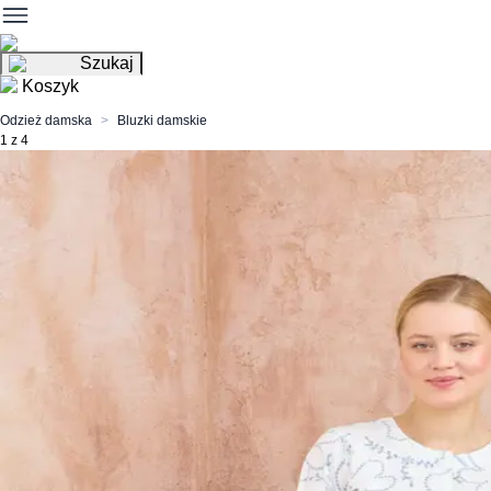
Szukaj
Koszyk
Odzież damska
Bluzki damskie
1 z 4