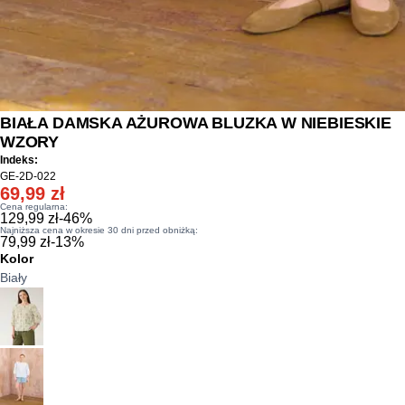
BIAŁA DAMSKA AŻUROWA BLUZKA W NIEBIESKIE
WZORY
Indeks:
GE-2D-022
69,99 zł
Cena regularna:
129,99 zł
-
46
%
Najniższa cena w okresie 30 dni przed obniżką:
79,99 zł
-
13
%
Kolor
Biały