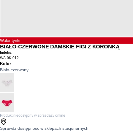
Walentynki
BIAŁO-CZERWONE DAMSKIE FIGI Z KORONKĄ
Indeks:
WA-0K-012
Kolor
Biało-czerwony
Produkt niedostępny w sprzedaży online
Sprawdź dostępność w sklepach stacjonarnych