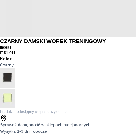
CZARNY DAMSKI WOREK TRENINGOWY
Indeks:
IT-51-011
Kolor
Czarny
Produkt niedostępny w sprzedaży online
Sprawdź dostępność w sklepach stacjonarnych
Wysyłka 1-3 dni robocze